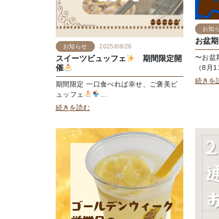
お知
お盆期
お知らせ
2025/08/26
〜お盆
スイーツビュッフェ
期間限定開
（8月1
催
続きを
期間限定 一口食べれば幸せ、ご褒美ビ
ュッフェ
…
続きを読む