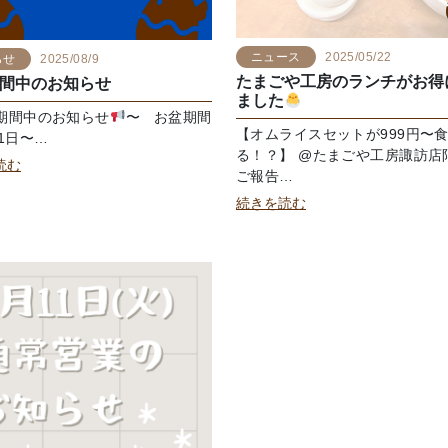
ニュース
2025/05/22
らせ
2025/08/9
たまごや工房のランチがお得
間中のお知らせ
ました
期間中のお知らせ
〜 お盆期間
【オムライスセットが999円〜
1日〜…
る！？】 @たまごや工房諏訪店
読む
ご報告…
続きを読む