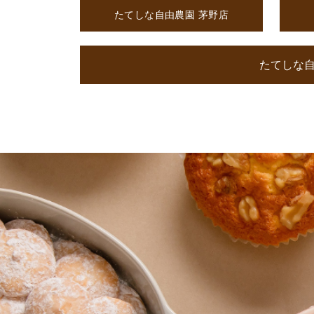
たてしな自由農園 茅野店
たてしな自