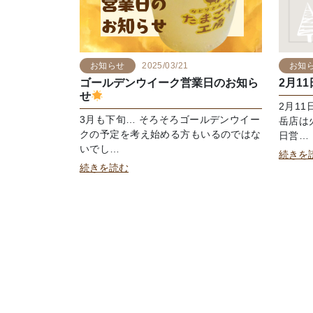
お知らせ
2025/03/21
お知
ゴールデンウイーク営業日のお知ら
2月1
せ
2月1
3月も下旬… そろそろゴールデンウイー
岳店は
クの予定を考え始める方もいるのではな
日営…
いでし…
続きを
続きを読む