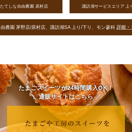
たてしな自由農園 原村店
諏訪湖サービスエリア 上
詳細・
由農園 茅野店/原村店、諏訪湖SA 上り/下り、モン蓼科
たまごスイーツが24時間購入OK！
＼ 通販サイトはこちら ／