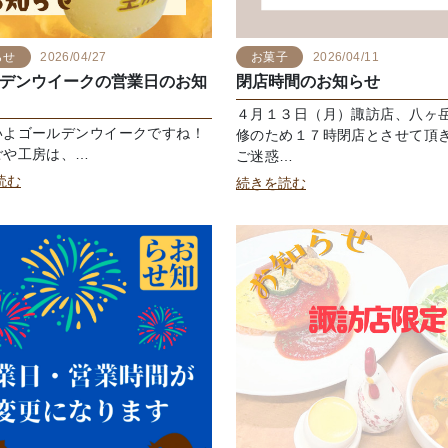
らせ
2026/04/27
お菓子
2026/04/11
デンウイークの営業日のお知
閉店時間のお知らせ
４月１３日（月）諏訪店、八ヶ
よゴールデンウイークですね！
修のため１７時閉店とさせて頂
や工房は、…
ご迷惑…
読む
続きを読む