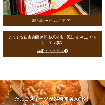
諏訪湖サービスエリア 下り
たてしな自由農園 茅野店/原村店、諏訪湖SA 上り/下
り、モン蓼科
詳細・アクセス
たまごスイーツが24時間購入OK！