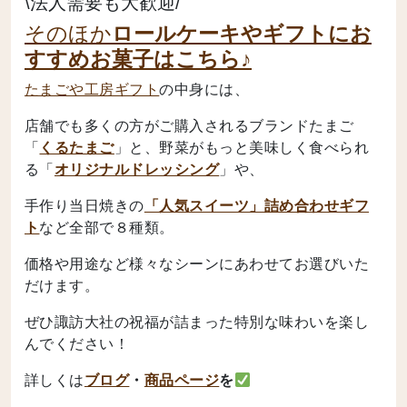
\法人需要も大歓迎/
そのほか
ロールケーキやギフトにお
すすめお菓子はこちら♪
たまごや工房ギフト
の中身には、
店舗でも多くの方がご購入されるブランドたまご
「
くるたまご
」と、野菜がもっと美味しく食べられ
る「
オリジナルドレッシング
」や、
手作り当日焼きの
「人気スイーツ」詰め合わせギフ
ト
など全部で８種類。
価格や用途など様々なシーンにあわせてお選びいた
だけます。
ぜひ諏訪大社の祝福が詰まった特別な味わいを楽し
んでください！
詳しくは
ブログ
・
商品ページ
を