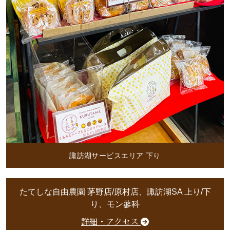
諏訪湖サービスエリア 下り
たてしな自由農園 茅野店/原村店、諏訪湖SA 上り/下
り、モン蓼科
詳細・アクセス