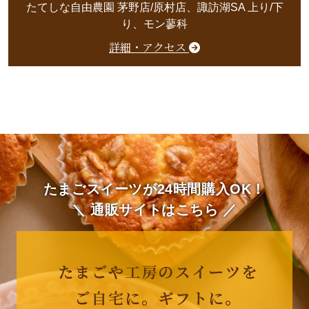
たてしな自由農園 茅野店/原村店、諏訪湖SA 上り/下
り、モン蓼科
詳細・アクセス
たまごスイーツが24時間購入OK！
＼ 通販サイトはこちら ／