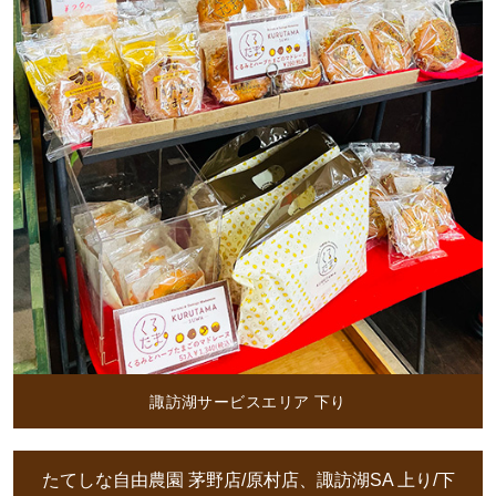
諏訪湖サービスエリア 下り
たてしな自由農園 茅野店/原村店、諏訪湖SA 上り/下